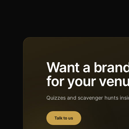
Want a bran
for your ven
Quizzes and scavenger hunts in
Talk to us