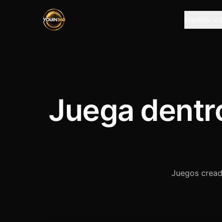
Explorar
Juega dentro
Juegos cread