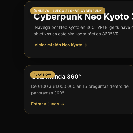
🚀 NUEVO · JUEGO 360° VR CYBERPUNK
Cyberpunk Neo Kyoto 
¡Navega por Neo Kyoto en 360° VR! Elige tu nave 
objetivos en este simulador táctico 360° VR.
Iniciar misión Neo Kyoto →
PLAY NOW
Quiz Irlanda 360°
De €100 a €1.000.000 en 15 preguntas dentro de
panoramas 360°.
Entrar al juego →