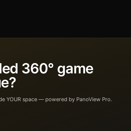
ded 360° game
ue?
side YOUR space — powered by PanoView Pro.