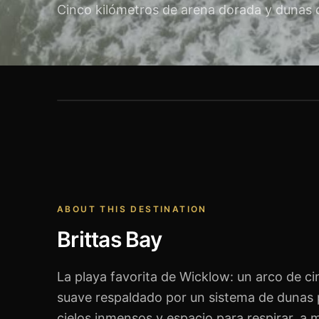
Cinco kilómetros de arena dorada y dunas 
Brittas Bay
ABOUT THIS DESTINATION
Brittas Bay
La playa favorita de Wicklow: un arco de c
suave respaldado por un sistema de dunas 
cielos inmensos y espacio para respirar, a