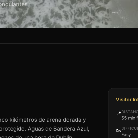
ondulantes
Visitor I
DISTAN
📍
55 min 
inco kilómetros de arena dorada y
protegido. Aguas de Bandera Azul,
DIFFICU
🥾
Easy
 menos de una hora de Dublín.