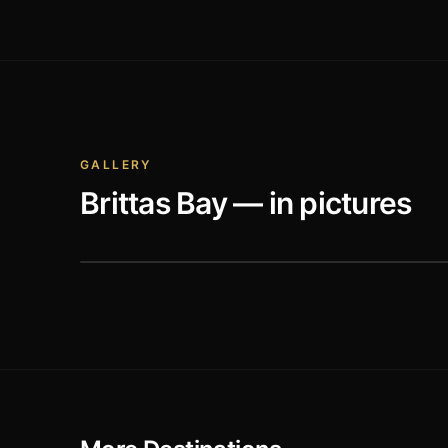
GALLERY
Brittas Bay
— in pictures
Old Conna Golf Club