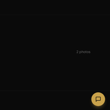
2
photos
Lago Guinness (Lough Tay)