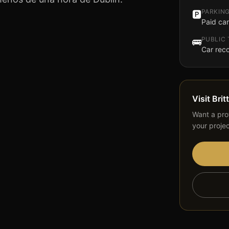
PARKIN
🅿️
Paid car
PUBLIC
🚌
Car re
Visit
Brit
Want a prof
your proje