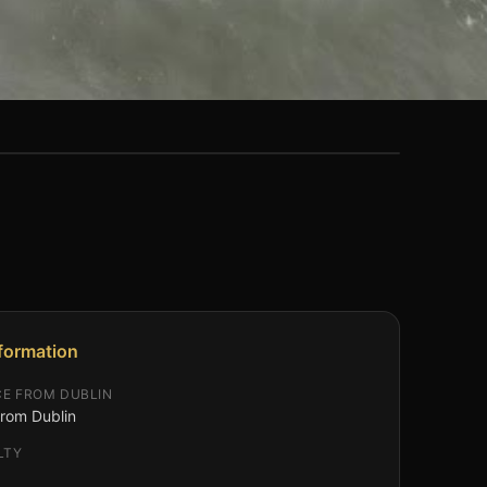
nformation
CE FROM DUBLIN
from Dublin
LTY