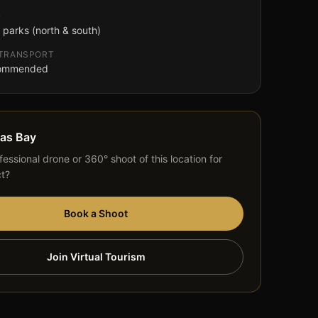
G
 parks (north & south)
 TRANSPORT
commended
tas Bay
essional drone or 360° shoot of this location for
ct?
Book a Shoot
Join Virtual Tourism