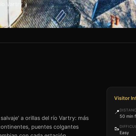
río Vartry
Visitor I
DISTAN
📍
50 min 
alvaje' a orillas del río Vartry: más
continentes, puentes colgantes
DIFFICU
🥾
Easy
cambian con cada estación.