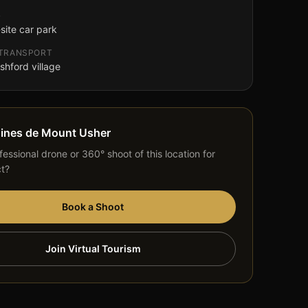
G
site car park
 TRANSPORT
shford village
dines de Mount Usher
essional drone or 360° shoot of this location for
ct?
Book a Shoot
Join Virtual Tourism