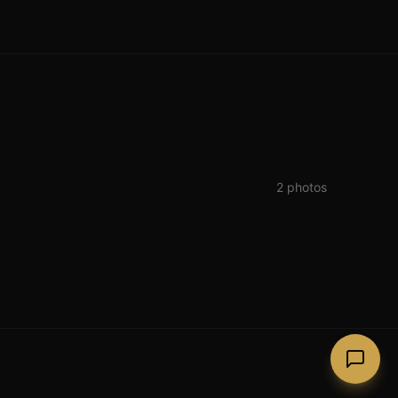
2
photos
Lago Guinness (Lough Tay)