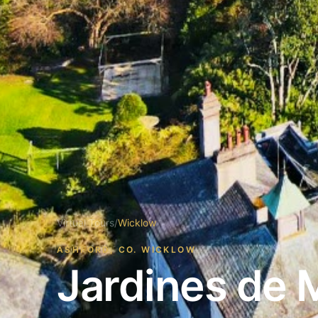
Virtual Tours
/
Wicklow
ASHFORD, CO. WICKLOW
Jardines de 