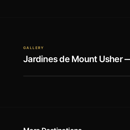
GALLERY
Jardines de Mount Usher
—
Old Conna Golf Club