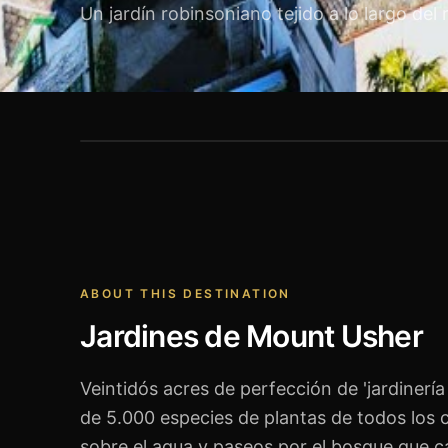
Un jardín robinsoniano tejido a lo largo del 
Jardines de Mount Usher
ABOUT THIS DESTINATION
Jardines de Mount Usher
Veintidós acres de perfección de 'jardinería s
de 5.000 especies de plantas de todos los 
sobre el agua y paseos por el bosque que 