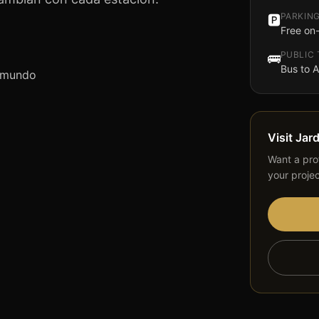
PARKIN
🅿️
Free on-
PUBLIC
🚌
Bus to A
l mundo
Visit
Jar
Want a prof
your proje