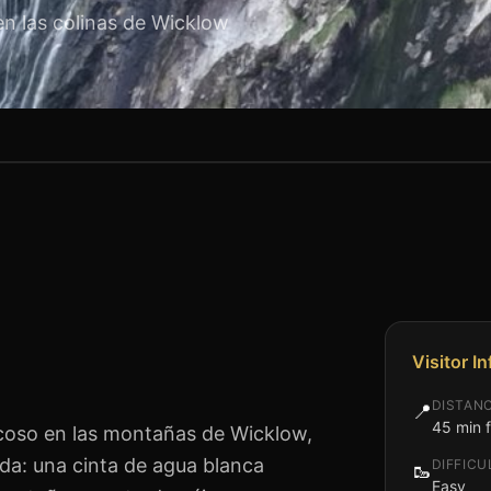
en las colinas de Wicklow
Visitor I
DISTAN
📍
45 min 
coso en las montañas de Wicklow,
nda: una cinta de agua blanca
DIFFICU
🥾
Easy