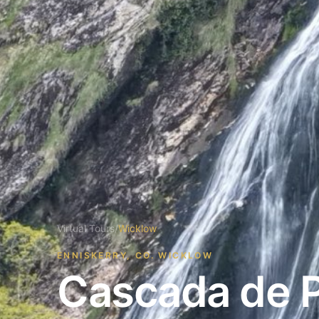
Virtual Tours
/
Wicklow
ENNISKERRY, CO. WICKLOW
Cascada de 