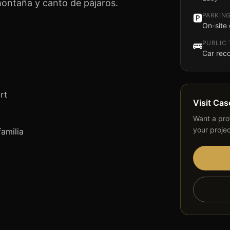
ontaña y canto de pájaros.
PARKIN
🅿️
On-site 
PUBLIC
🚌
Car re
rt
Visit
Cas
Want a prof
your proje
familia