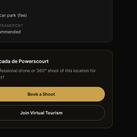
G
car park (fee)
 TRANSPORT
commended
cada de Powerscourt
essional drone or 360° shoot of this location for
ct?
Book a Shoot
Join Virtual Tourism