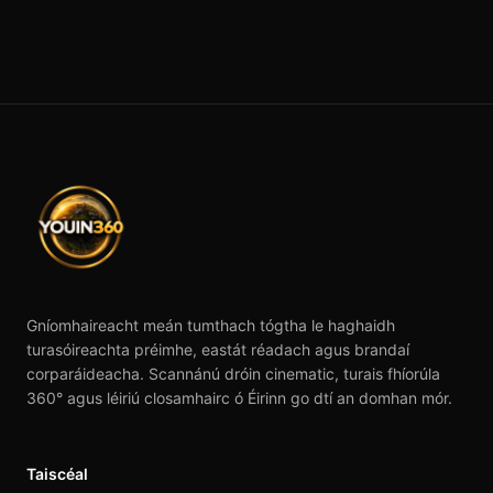
Gníomhaireacht meán tumthach tógtha le haghaidh
turasóireachta préimhe, eastát réadach agus brandaí
corparáideacha. Scannánú dróin cinematic, turais fhíorúla
360° agus léiriú closamhairc ó Éirinn go dtí an domhan mór.
Taiscéal