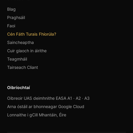
Blag
Praghsáil
Faoi
Cén Fáth Turais Fhíorúla?
Saincheaptha
Cuir glaoch in áirithe
Teagmháil
Tairseach Cliant
Oibríochtaí
Oibreoir UAS deimhnithe EASA A1 · A2 · A3
Arna óstáil ar bhonneagar Google Cloud
Lonnaithe i gCill Mhantáin, Éire