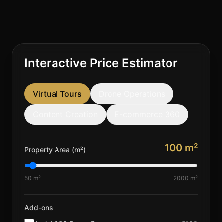
Interactive Price Estimator
Virtual Tours
Drone Operations
Content Creation
E-commerce 360
100
m²
Property Area (m²)
50 m²
2000 m²
Add-ons