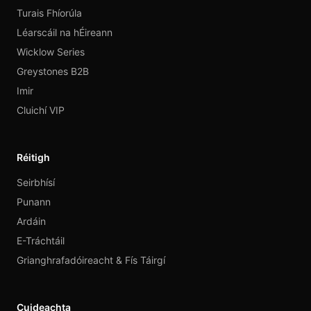
Turais Fhíorúla
Léarscáil na hÉireann
Wicklow Series
Greystones B2B
Imir
Cluichí VIP
Réitigh
Seirbhísí
Punann
Ardáin
E-Tráchtáil
Grianghrafadóireacht & Fís Táirgí
Cuideachta