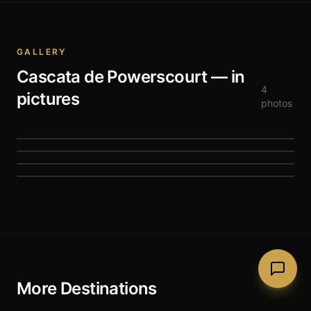
GALLERY
Cascata de Powerscourt
— in
4
pictures
photos
More Destinations
Old Conna Golf Club
Bray, Co. Wicklow
Glendalough