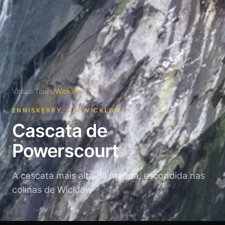
Virtual Tours
/
Wicklow
ENNISKERRY, CO. WICKLOW
Cascata de
Powerscourt
A cascata mais alta da Irlanda, escondida nas
colinas de Wicklow